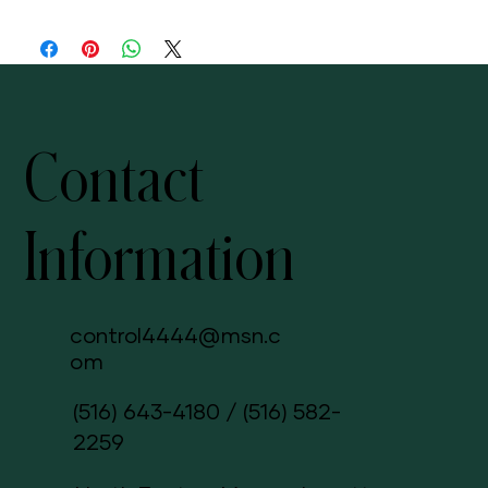
Contact
Information
control4444@msn.c
om
(516) 643-4180
/
(516) 582-
2259