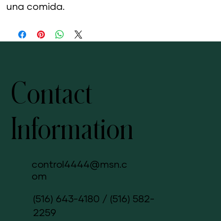
una comida.
Contact
Information
control4444@msn.c
om
(516) 643-4180
/
(516) 582-
2259