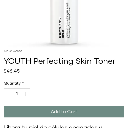
SKU: 32567
YOUTH Perfecting Skin Toner
Price
$48.45
Quantity
*
Add to Cart
Libera tu piel de células apagadas y