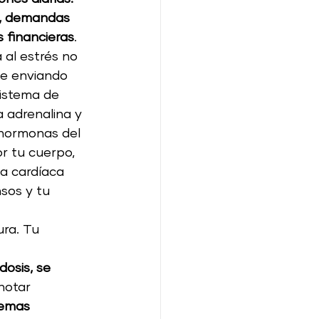
o, demandas 
s financieras
. 
 al estrés no 
ue enviando 
istema de 
a adrenalina y 
s hormonas del 
r tu cuerpo, 
a cardíaca 
sos y tu 
ra. Tu 
osis, se 
notar 
lemas 