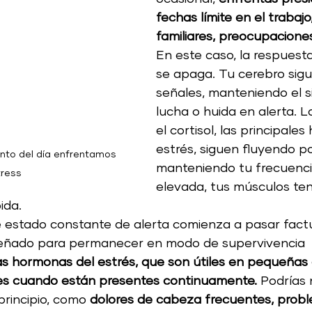
fechas límite en el trabaj
familiares, preocupacione
En este caso, la respuesta
se apaga. Tu cerebro sig
señales, manteniendo el s
lucha o huida en alerta. L
el cortisol, las principale
estrés, siguen fluyendo po
to del día enfrentamos 
manteniendo tu frecuenci
tress
elevada, tus músculos ten
ida.
e estado constante de alerta comienza a pasar factu
señado para permanecer en modo de supervivencia 
s hormonas del estrés, que son útiles en pequeñas d
les cuando están presentes continuamente.
 Podrías 
principio, como 
dolores de cabeza frecuentes, prob