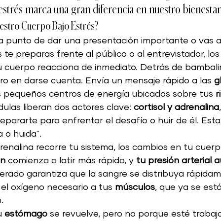
strés marca una gran diferencia en nuestro bienestar
stro Cuerpo Bajo Estrés?
os
Vegan
limpiadores orgánicos
Sal
a punto de dar una presentación importante o vas a
 te preparas frente al público o al entrevistador, los
tu cuerpo reacciona de inmediato. Detrás de bambalin
aludables
Cáncer
Salud mental
cabe
ero en darse cuenta. Envía un mensaje rápido a las 
g
s pequeños centros de energía ubicados sobre tus 
r
dulas liberan dos actores clave: 
cortisol y adrenalina
Vitaminas,
Estrés
Piel
Niños saludab
pararte para enfrentar el desafío o huir de él. Esta
 o huida".
renalina recorre tu sistema, los cambios en tu cuerp
ón
 comienza a latir más rápido, y 
tu presión arterial
lerado garantiza que la sangre se distribuya rápida
 el oxígeno necesario a tus
 músculos
, que ya se est
.
u 
estómago
 se revuelve, pero no porque esté trabaj