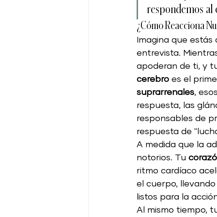
respondemos al e
¿Cómo Reacciona Nue
Oportunidad de Negoci
Imagina que estás 
entrevista. Mientras
apoderan de ti, y 
Cólageno
Huesos s
cerebro
 es el prim
suprarrenales
, eso
respuesta, las glán
Digestión Saludable
responsables de pre
respuesta de "lucha
A medida que la ad
notorios. Tu 
coraz
ritmo cardíaco ace
el cuerpo, llevando
listos para la acción
Al mismo tiempo, t