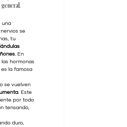
 general.
ud cardiaca
presión alta
 una 
 nervios se 
as, tu 
llo saludable
lándulas 
iñones
. En 
, las hormonas 
les
 es la famosa 
o se vuelven 
 aumenta
. Este 
mente por todo 
án tensando, 
ando duro, 