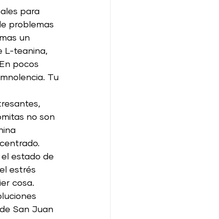
ales para 
de problemas 
omas un 
e L-teanina, 
 En pocos 
mnolencia. Tu 
resantes, 
omitas no son 
nina 
centrado. 
el estado de 
el estrés 
er cosa.
oluciones 
 de San Juan 