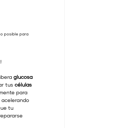
o posible para 
!
ibera 
glucosa
r tus 
células
amente para 
, acelerando 
que tu 
repararse 