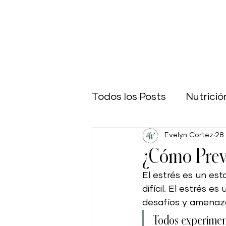
Todos los Posts
Nutrició
Evelyn Cortez
28
Deportes
Control d
¿Cómo Preve
El estrés es un es
Belleza y Cuidado de la 
difícil. El estrés 
desafíos y amenaza
Ejercicio y Fitness
V
Todos experiment