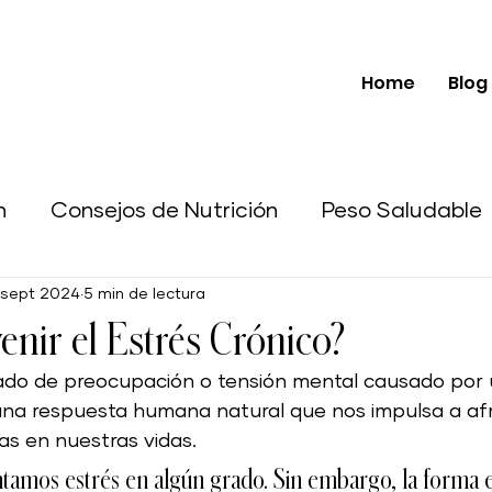
Home
Blog
n
Consejos de Nutrición
Peso Saludable
 sept 2024
5 min de lectura
e Peso
Casa Sostenible
Emprendimiento
nir el Estrés Crónico?
tado de preocupación o tensión mental causado por 
Piel
Piel y Cabello Saludable
Ejercicio y 
es una respuesta humana natural que nos impulsa a afr
s en nuestras vidas. 
ida Ecológica
Vida Ecológica
Oportunid
amos estrés en algún grado. Sin embargo, la forma 