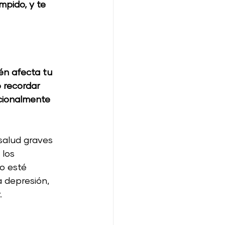
mpido, y te 
én afecta tu 
 recordar 
ocionalmente 
salud graves 
los 
o esté 
 depresión, 
.