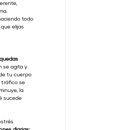
erente, 
ma.
haciendo todo 
que elijas 
 quedas 
 se agita y 
 de tu cuerpo 
tráfico se 
minuye, la 
ué sucede 
strés 
nes diarias: 