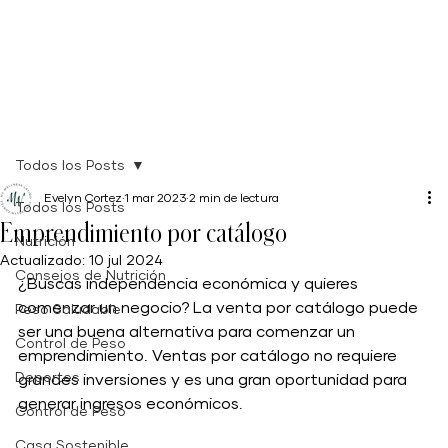
Todos los Posts
Evelyn Cortez
1 mar 2023
2 min de lectura
Todos los Posts
Emprendimiento por catálogo
Nutrición
Actualizado:
10 jul 2024
Consejos de Nutrición
¿Buscas independencia económica y quieres 
comenzar un negocio? La venta por catálogo puede 
Peso Saludable
ser una buena alternativa para comenzar un 
Control de Peso
emprendimiento. Ventas por catálogo no requiere 
Deportes
grandes inversiones y es una gran oportunidad para 
generar ingresos económicos. 
Control de Peso
Casa Sostenible