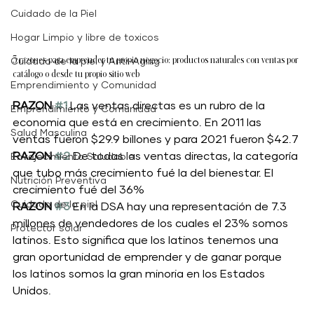
Cuidado de la Piel
Hogar Limpio y libre de toxicos
3 razones para emprender tu propio negocio: productos naturales con ventas por 
Cuidado de la piel y Anti-Aging
catálogo o desde tu propio sitio web
Emprendimiento y Comunidad
RAZON 
#1
 Las ventas directas es un rubro de la 
Emprendimiento y Comunidad
economia que está en crecimiento. En 2011 las 
Salud Masculina
ventas fueron $29.9 billones y para 2021 fueron $42.7
RAZON 
#2
 De todas las ventas directas, la categoría 
Envejecimiento Saludable
que tubo más crecimiento fué la del bienestar. El 
Nutrición Preventiva
crecimiento fué del 36%
Cuidado de la piel
RAZON 
#3
En la DSA hay una representación de 7.3 
millones de vendedores de los cuales el 23% somos 
Protector solar
latinos. Esto significa que los latinos tenemos una 
gran oportunidad de emprender y de ganar porque 
los latinos somos la gran minoria en los Estados 
Unidos.