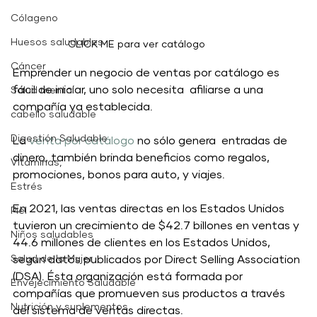
Cólageno
Huesos saludables
CLICK ME para ver catálogo
Cáncer
Emprender un negocio de ventas por catálogo es 
fácil de iniciar, uno solo necesita  afiliarse a una 
Salud mental
compañía ya establecida. 
cabello saludable
Digestión Saludable
La 
venta por catálogo
 no sólo genera  entradas de 
dinero, también brinda beneficios como regalos, 
Vitaminas,
promociones, bonos para auto, y viajes.
Estrés
En 2021, las ventas directas en los Estados Unidos 
Piel
tuvieron un crecimiento de $42.7 billones en ventas y 
Niños saludables
44.6 millones de clientes en los Estados Unidos, 
Salud de la Mujer
segun datos publicados por Direct Selling Association 
(DSA). Ésta organización está formada por 
Envejecimiento Saludable
compañías que promueven sus productos a través 
Nutrición y suplementos
del sistema de ventas directas. 