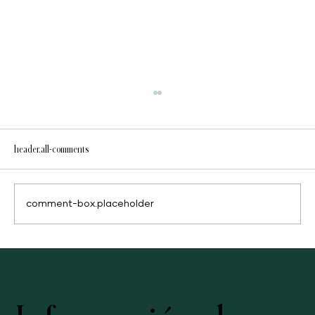
header.all-comments
Negocio casero
comment-box.placeholder