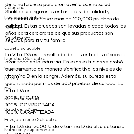
de la naturaleza para promover la buena salud. 
Cólageno
Shaklee usa rigurosos estándares de calidad y 
Huesos saludables
seguridad al conducir mas de 100,000 pruebas de 
calidad. Estas pruebas son llevadas a cabo todos los 
Cáncer
años para cerciorarse de que sus productos son 
Salud mental
seguros para ti y tu familia. 
cabello saludable
La Vita-D3 es el resultado de dos estudios clínicos de 
Digestión Saludable
avanzada en la industria. En esos estudios se probó 
Vitaminas,
que aumenta de manera significativa los niveles de 
vitamina D en la sangre. Además, su pureza esta 
Estrés
garantizada por más de 300 pruebas de calidad. La 
Piel
Vita-D3 es:
100% SEGURA  
Niños saludables
100% COMPROBADA
Salud de la Mujer
100% GARANTIZADA
Envejecimiento Saludable
Vita-D3 da  2000 IU de vitamina D de alta potencia 
Nutrición y suplementos
a la sangre. 