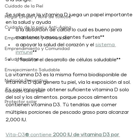
Cuidado de la Piel
Se sabe que la vitamina D juega un papel importante 
Hogar Limpio y libre de toxicos
en la salud y ayuda
Cuidado de la piel y Anti-Aging
a la absorción de calcio lo cual es bueno para 
mantener huesos y dientes fuertes**
Emprendimiento y Comunidad
a apoyar la salud del corazón y el 
sistema 
Emprendimiento y Comunidad
inmune
**
Salud Masculina
a facilitar el desarrollo de células saludable**
Envejecimiento Saludable
La vitamina D3 es la misma forma biodisponible de 
Nutrición Preventiva
vitamina D que genera tu piel, vía la exposición al sol. 
Es casi imposible obtener suficiente vitamina D solo 
Cuidado de la piel
del sol y los alimentos. porque pocos alimentos 
Protector solar
contienen vitamina D3. Tú tendrías que comer 
múltiples porciones de pescado graso para alcanzar 
2,000 IU.
Vita-D3
® 
contiene 
2000 IU de vitamina D3 por 