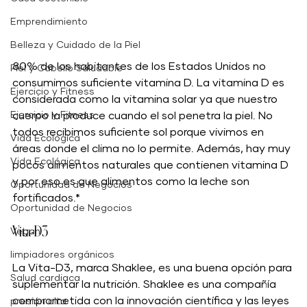
Emprendimiento
Belleza y Cuidado de la Piel
80% de los habitantes de los Estados Unidos no 
Piel y Cabello Saludable
consumimos suficiente vitamina D. La vitamina D es 
Ejercicio y Fitness
considerada como la vitamina solar ya que nuestro 
Ejercicio y Fitness
cuerpo la produce cuando el sol penetra la piel. No 
todos recibimos suficiente sol porque vivimos en 
Vida Ecológica
áreas donde el clima no lo permite. Además, hay muy 
Vida Ecológica
pocos alimentos naturales que contienen vitamina D 
y por eso es que alimentos como la leche son 
Oportunidad de Negocios
fortificados.*
Oportunidad de Negocios
Vita-D3
Vegan
limpiadores orgánicos
La Vita-D3, marca Shaklee, es una buena opción para 
Salud cardiaca
suplementar la nutrición. Shaklee es una compañía 
comprometida con la innovación científica y las leyes 
presión alta