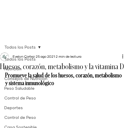
Todos los Posts
Evelyn Cortez
25 ago 2021
2 min de lectura
Todos los Posts
Huesos, corazón, metabolismo y la vitamina D
Nutrición
Promueve la salud de los huesos, corazón, metabolismo 
Consejos de Nutrición
y sistema inmunológico 
Peso Saludable
Control de Peso
Deportes
Control de Peso
Casa Sostenible