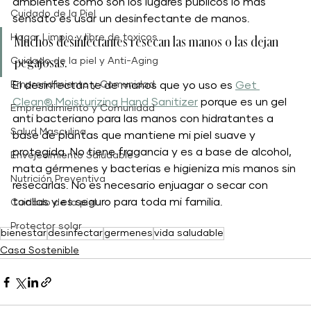
ambientes como son los lugares públicos lo mas 
Cuidado de la Piel
sensato es usar un desinfectante de manos. 
Hogar Limpio y libre de toxicos
Muchos desinfectantes resecan las manos o las dejan 
pegajosas. 
Cuidado de la piel y Anti-Aging
Emprendimiento y Comunidad
El desinfectante de manos que yo uso es 
Get 
Clean® Moisturizing Hand Sanitizer
 porque es un gel 
Emprendimiento y Comunidad
anti bacteriano para las manos con hidratantes a 
Salud Masculina
base de plantas que mantiene mi piel suave y 
protegida. No tiene fragancia y es a base de alcohol, 
Envejecimiento Saludable
mata gérmenes y bacterias e higieniza mis manos sin 
Nutrición Preventiva
resecarlas. No es necesario enjuagar o secar con 
toallas y es seguro para toda mi familia.
Cuidado de la piel
Protector solar
bienestar
desinfectar
germenes
vida saludable
Casa Sostenible