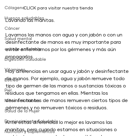
Cólageno
CLICK para visitar nuestra tienda 
Huesos saludables
Lavando las manitas.
Cáncer
Lavarnos las manos con agua y con jabón o con un 
Salud mental
desinfectante de manos es muy importante para 
cabello saludable
evitar enfermarnos por los gérmenes y más aún 
propagarlos.  
Digestión Saludable
Vitaminas,
Hay diferencias en usar agua y jabón y desinfectante 
de manos. Por ejemplo, agua y jabón remueve todo 
Estrés
tipo de germen de las manos o sustancias tóxicas o 
Piel
residuos que tengamos en ellas. Mientras los 
desinfectantes de manos remueven ciertos tipos de 
Niños saludables
gérmenes y no remueven tóxicos o residuos. 
Salud de la Mujer
Envejecimiento Saludable
Ante estas diferencias lo mejor es lavarnos las 
manitas, pero cuando estamos en situaciones o 
Nutrición y suplementos