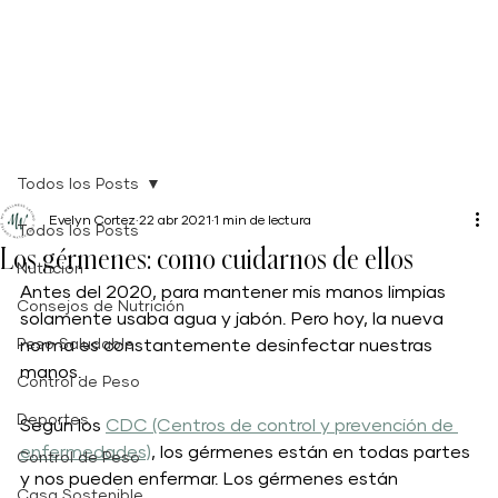
Todos los Posts
Evelyn Cortez
22 abr 2021
1 min de lectura
Todos los Posts
Los gérmenes: como cuidarnos de ellos
Nutrición
Antes del 2020, para mantener mis manos limpias 
Consejos de Nutrición
solamente usaba agua y jabón. Pero hoy, la nueva 
Peso Saludable
norma es constantemente desinfectar nuestras 
manos.
Control de Peso
Deportes
Según los 
CDC (Centros de control y prevención de 
enfermedades)
, los gérmenes están en todas partes 
Control de Peso
y nos pueden enfermar. Los gérmenes están 
Casa Sostenible