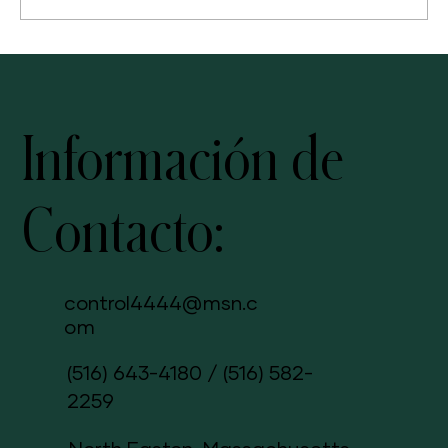
Vitaminas en cremas que rejuvenecen la piel
Información de
Contacto:
control4444@msn.c
om
(516) 643-4180
/
(516) 582-
2259