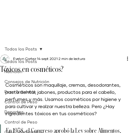
Todos los Posts
Evelyn Cortez
14 sept 2021
2 min de lectura
Todos los Posts
Tóxicos en cosméticos?
Nutrición
Consejos de Nutrición
Cosméticos son maquillaje, cremas, desodorantes, 
Peso Saludable
pasta dental, jabones, productos para el cabello, 
perfumes y más. Usamos cosméticos por higiene y 
Control de Peso
para cultivar y realzar nuestra belleza. Pero ¿Hay 
Deportes
ingredientes tóxicos en tus cosméticos?
Control de Peso
En 1938, el Congreso aprobó la Ley sobre Alimentos, 
Casa Sostenible