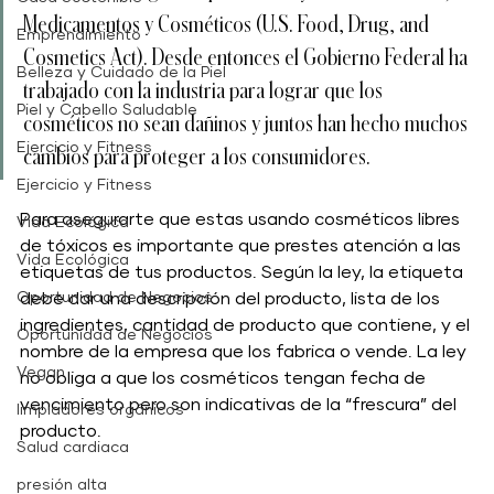
Medicamentos y Cosméticos (U.S. Food, Drug, and 
Emprendimiento
Cosmetics Act). Desde entonces el Gobierno Federal ha 
Belleza y Cuidado de la Piel
trabajado con la industria para lograr que los 
Piel y Cabello Saludable
cosméticos no sean dañinos y juntos han hecho muchos 
Ejercicio y Fitness
cambios para proteger a los consumidores. 
Ejercicio y Fitness
Para asegurarte que estas usando cosméticos libres 
Vida Ecológica
de tóxicos es importante que prestes atención a las 
Vida Ecológica
etiquetas de tus productos. Según la ley, la etiqueta 
Oportunidad de Negocios
debe dar una descripción del producto, lista de los 
ingredientes, cantidad de producto que contiene, y el 
Oportunidad de Negocios
nombre de la empresa que los fabrica o vende. La ley 
Vegan
no obliga a que los cosméticos tengan fecha de 
vencimiento pero son indicativas de la “frescura” del 
limpiadores orgánicos
producto.
Salud cardiaca
presión alta