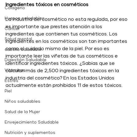
Ingredientes tóxicos en cosméticos
Cólageno
Huesos saludables
La industria del cosmético no esta regulada, por eso 
es importante que prestes atención a los 
Cáncer
ingredientes que contienen tus cosméticos. Los 
Salud mental
ingredientes en los cosméticos son tan importantes 
como el cuidado mismo de la piel. Por eso es 
cabello saludable
importante leer las viñetas de tus cosméticos e 
Digestión Saludable
identificar ingredientes tóxicos. ¿Sabias que se 
Vitaminas,
calculan más de 2,500 ingredientes tóxicos en la 
industria del cosmético? En los Estados Unidos 
Estrés
actualmente están prohibidos 11 de estos tóxicos.
Piel
Niños saludables
Salud de la Mujer
Envejecimiento Saludable
Nutrición y suplementos