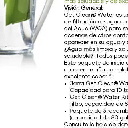
más saludable y de exc
Visión General:
Get Clean® Water es un
de filtración de agua c
del Agua (WQA) para re
docenas de otros cont
aparecer en su agua y 
¿Agua más limpia y sal
saludable? ¡Todos pode
Este paquete de inicio 
obtener un año comple
excelente sabor *:
Jarra Get Clean® Wat
Capacidad para 10 t
Get Clean® Water Kit 
filtro, capacidad de 
Paquete de 3 recambi
(capacidad de 80 ga
Consulte la hoja de dat