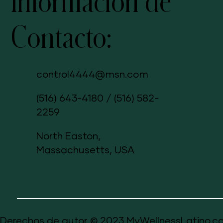
Información de
Contacto:
control4444@msn.com
(516) 643-4180
/
(516) 582-
2259
North Easton,
Massachusetts, USA
Derechos de autor © 2023 MyWellnessLatino.co