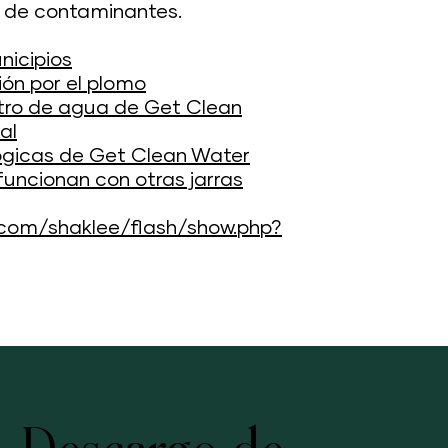
 de contaminantes.
nicipios
ión por el plomo
ltro de agua de Get Clean
al
ógicas de Get Clean Water
 funcionan con otras jarras
.com/shaklee/flash/show.php?