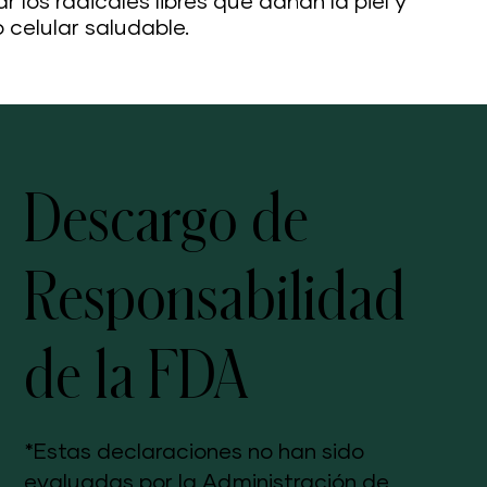
 los radicales libres que dañan la piel y
 celular saludable.
Descargo de
Responsabilidad
de la FDA
*Estas declaraciones no han sido
evaluadas por la Administración de