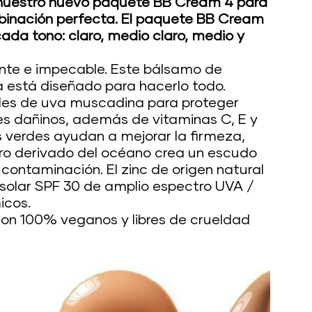
 nuestro nuevo paquete BB Cream 4 para
binación perfecta. El paquete BB Cream
ada tono: claro, medio claro, medio y
ante e impecable. Este bálsamo de
ea está diseñado para hacerlo todo.
les de uva muscadina para proteger
bres dañinos, además de vitaminas C, E y
as verdes ayudan a mejorar la firmeza,
ro derivado del océano crea un escudo
 contaminación. El zinc de origen natural
 solar SPF 30 de amplio espectro UVA /
icos.
on 100% veganos y libres de crueldad