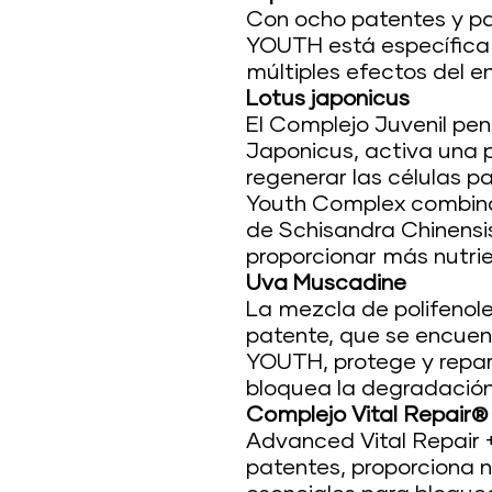
Con ocho patentes y p
YOUTH está específica
múltiples efectos del e
Lotus japonicus
El Complejo Juvenil pen
Japonicus, activa una p
regenerar las células p
Youth Complex combina
de Schisandra Chinens
proporcionar más nutrien
Uva Muscadine
La mezcla de polifenol
patente, que se encuen
YOUTH, protege y repara
bloquea la degradación 
Complejo Vital Repair®
Advanced Vital Repair 
patentes, proporciona n