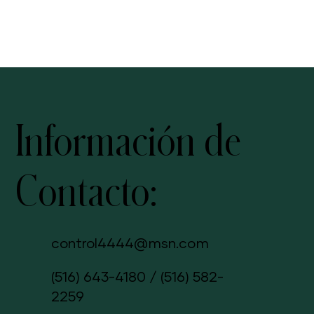
Información de
Contacto:
control4444@msn.com
(516) 643-4180
/
(516) 582-
2259