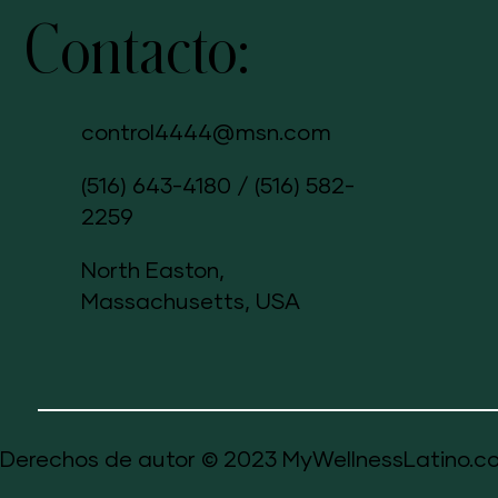
Contacto:
control4444@msn.com
(516) 643-4180
/
(516) 582-
2259
North Easton,
Massachusetts, USA
Derechos de autor © 2023 MyWellnessLatino.co