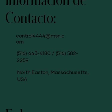
Información de
Contacto:
control4444@msn.c
om
(516) 643-4180
/
(516) 582-
2259
North Easton, Massachusetts,
USA