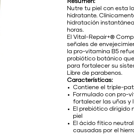
Resumen:
Nutre tu piel con esta l
hidratante. Clínicamen
hidratación instantánea
horas.
El Vital-Repair+® Compl
señales de envejecimie
la pro-vitamina B5 refu
probiótico botánico que
para fortalecer su sist
Libre de parabenos.
Características:
Contiene el triple-p
Formulado con pro-vi
fortalecer las uñas y 
El prebiótico dirigido
piel
El ácido fítico neutra
causadas por el hierr