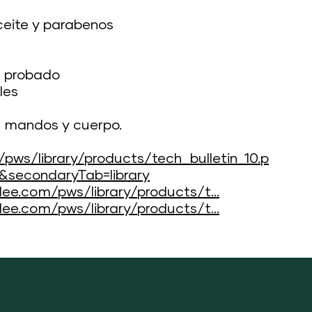
aceite y parabenos
 probado
les
s mandos y cuerpo.
/pws/library/products/tech_bulletin_10.p
g&secondaryTab=library
e.com/pws/library/products/t...
e.com/pws/library/products/t...