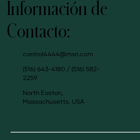
Información de
Contacto:
control4444@msn.com
(516) 643-4180
/
(516) 582-
2259
North Easton,
Massachusetts, USA