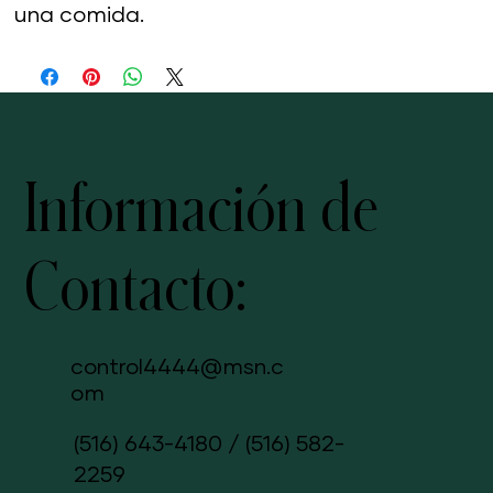
una comida.
Información de
Contacto:
control4444@msn.c
om
(516) 643-4180
/
(516) 582-
2259