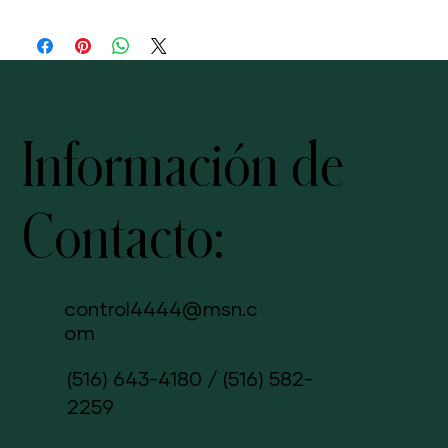
Información de
Contacto:
control4444@msn.c
om
(516) 643-4180
/
(516) 582-
2259