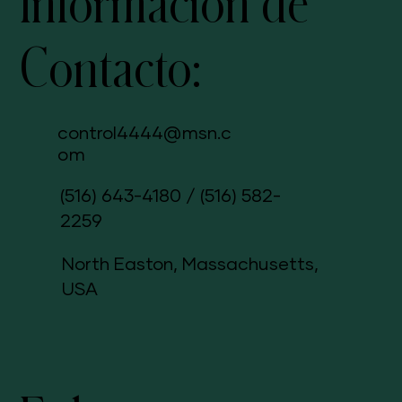
Información de
Contacto:
control4444@msn.c
om
(516) 643-4180
/
(516) 582-
2259
North Easton, Massachusetts,
USA