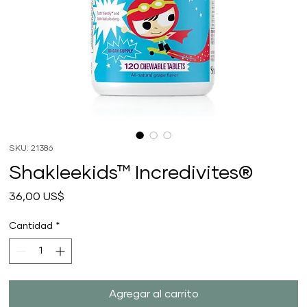
SKU: 21386
Shakleekids™ Incredivites®
Precio
36,00 US$
Cantidad
*
Agregar al carrito