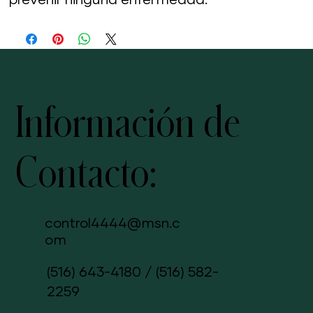
prevenir ninguna enfermedad.
Información de
Contacto:
control4444@msn.c
om
(516) 643-4180
/
(516) 582-
2259