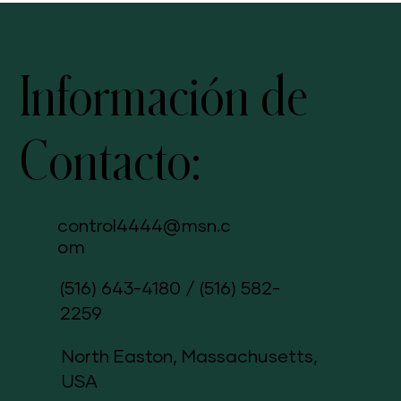
Información de
Contacto:
control4444@msn.c
om
(516) 643-4180
/
(516) 582-
2259
North Easton, Massachusetts,
USA