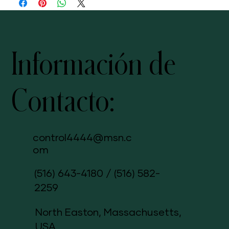
Información de
Contacto:
control4444@msn.c
om
(516) 643-4180
/
(516) 582-
2259
North Easton, Massachusetts,
USA