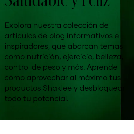
Explora nuestra colección de
artículos de blog informativos e
inspiradores, que abarcan temas
como nutrición, ejercicio, belleza,
control de peso y más. Aprende
cómo aprovechar al máximo tus
productos Shaklee y desbloquear
todo tu potencial.