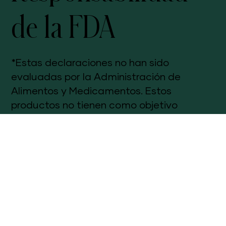
Responsabilidad
de la FDA
*Estas declaraciones no han sido
evaluadas por la Administración de
Alimentos y Medicamentos. Estos
productos no tienen como objetivo
diagnosticar, tratar, curar o prevenir
ninguna enfermedad. Los resultados
individuales pueden variar.
Derechos de autor © 2023
MyWellnessLatino.com. Todos los