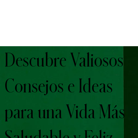
Descubre Valiosos
Consejos e Ideas
para una Vida Más
Saludable y Feliz