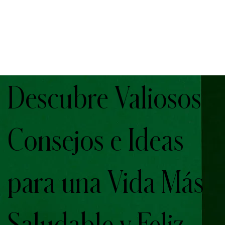
Descubre Valiosos
Consejos e Ideas
para una Vida Más
Saludable y Feliz