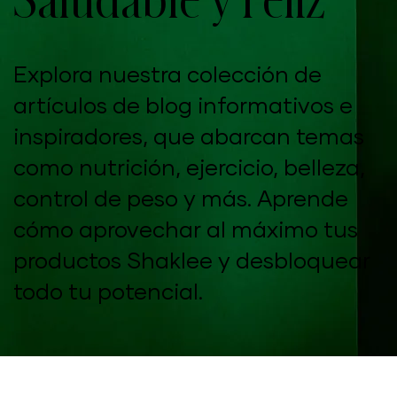
Explora nuestra colección de
artículos de blog informativos e
inspiradores, que abarcan temas
como nutrición, ejercicio, belleza,
control de peso y más. Aprende
cómo aprovechar al máximo tus
productos Shaklee y desbloquear
todo tu potencial.