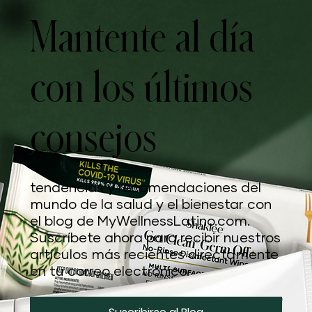
Mantente al día
con los últimos
consejos
tendencias y recomendaciones del
mundo de la salud y el bienestar con
el blog de MyWellnessLatino.com.
Suscríbete ahora para recibir nuestros
artículos más recientes directamente