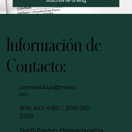
en tu correo electrónico.
Suscribirse al Blog
Información de
Contacto:
control4444@msn.c
om
(516) 643-4180
/
(516) 582-