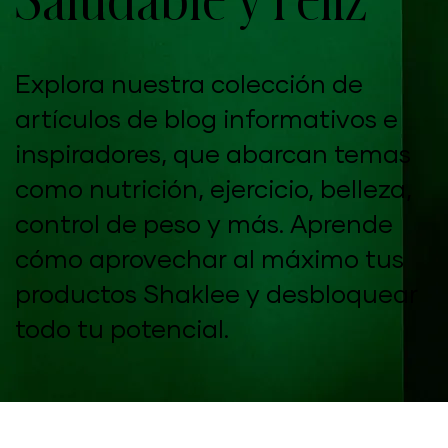
Explora nuestra colección de
artículos de blog informativos e
inspiradores, que abarcan temas
como nutrición, ejercicio, belleza,
control de peso y más. Aprende
cómo aprovechar al máximo tus
productos Shaklee y desbloquear
todo tu potencial.