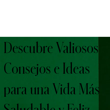
Descubre Valiosos
Consejos e Ideas
para una Vida Más
Saludable y Feliz