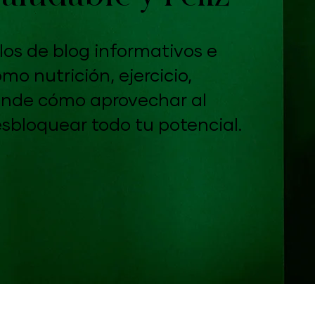
los de blog informativos e
o nutrición, ejercicio,
rende cómo aprovechar al
sbloquear todo tu potencial.