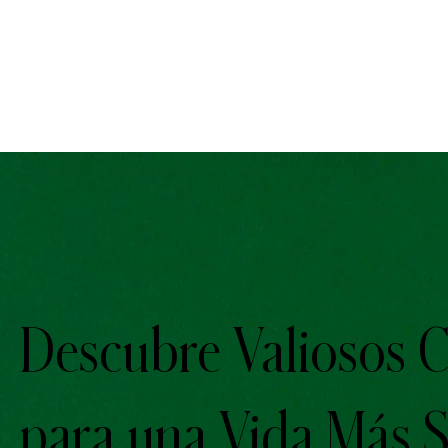
Descubre Valiosos C
para una Vida Más S