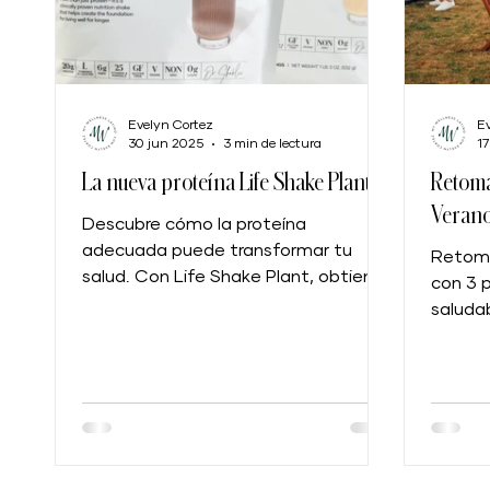
Evelyn Cortez
Ev
30 jun 2025
3 min de lectura
17
La nueva proteína Life Shake Plant
Retoma
Veran
Descubre cómo la proteína
adecuada puede transformar tu
Retoma
salud. Con Life Shake Plant, obtienes
con 3 p
proteína vegetal de alta calidad en
saluda
una deliciosa proteína en polvo que
proteín
apoya tu energía, masa muscular y
bienestar general. Ideal para todas
las edades, es una forma práctica y
nutritiva de cuidarte cada día.