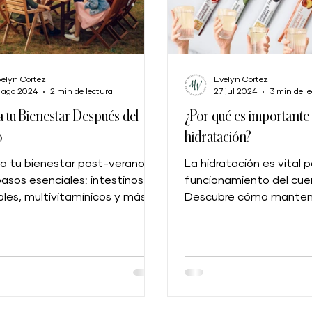
elyn Cortez
Evelyn Cortez
 ago 2024
2 min de lectura
27 jul 2024
3 min de l
 tu Bienestar Después del
¿Por qué es importante 
o
hidratación?
 tu bienestar post-verano
La hidratación es vital p
asos esenciales: intestinos
funcionamiento del cue
bles, multivitamínicos y más
Descubre cómo manten
a en tu dieta diaria.
hidratado y mejorar tu 
Meology.