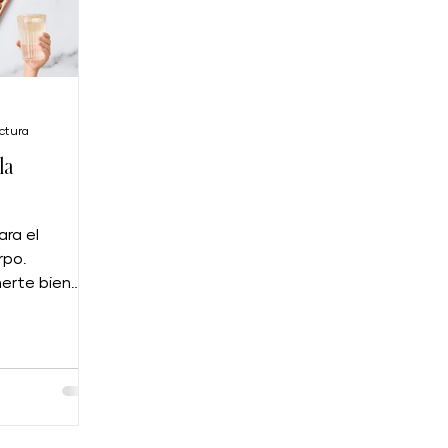
ectura
la
ara el
rpo.
erte bien
bienestar con