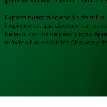
Explora nuestra colección de artícu
inspiradores, que abarcan temas com
belleza, control de peso y más. Ap
máximo tus productos Shaklee y de