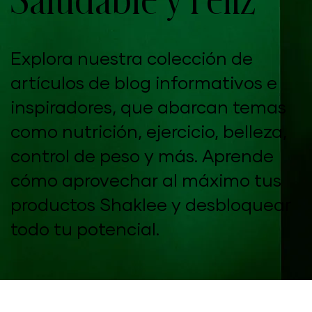
Explora nuestra colección de
artículos de blog informativos e
inspiradores, que abarcan temas
como nutrición, ejercicio, belleza,
control de peso y más. Aprende
cómo aprovechar al máximo tus
productos Shaklee y desbloquear
todo tu potencial.