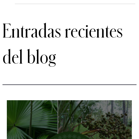
Evelyn Cortez
9 nov 2024
3 min de lectura
¿Dieta Americana o Dieta Detox?
Descubre cómo la dieta americana y la dieta
detox impactan tu salud y elige el estilo de vida
ideal para disfrutar de bienestar y energía.