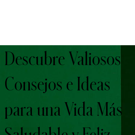
Descubre Valiosos
Consejos e Ideas
para una Vida Más
Saludable y Feliz