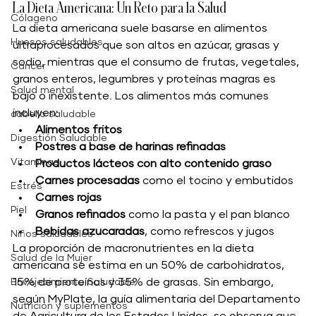
La Dieta Americana: Un Reto para la Salud
Cólageno
La dieta americana suele basarse en alimentos 
Huesos saludables
ultraprocesados que son altos en azúcar, grasas y 
sodio, mientras que el consumo de frutas, vegetales, 
Cáncer
granos enteros, legumbres y proteínas magras es 
Salud mental
bajo o inexistente. Los alimentos más comunes 
incluyen:
cabello saludable
Alimentos fritos
Digestión Saludable
Postres a base de harinas refinadas
Vitaminas,
Productos lácteos con alto contenido graso
Carnes procesadas
 como el tocino y embutidos
Estrés
Carnes rojas
Piel
Granos refinados
 como la pasta y el pan blanco
Bebidas azucaradas
, como refrescos y jugos
Niños saludables
La proporción de macronutrientes en la dieta 
Salud de la Mujer
americana se estima en un 50% de carbohidratos, 
15% de proteínas y 35% de grasas. Sin embargo, 
Envejecimiento Saludable
según MyPlate, la guía alimentaria del Departamento 
Nutrición y suplementos
de Agricultura de los Estados Unidos, se observa que 