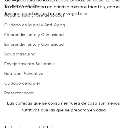
Cuidado de la Piel
la dieta americana no prioriza micronutrientes, como 
los que aportan las frutas y vegetales.
Hogar Limpio y libre de toxicos
Cuidado de la piel y Anti-Aging
Emprendimiento y Comunidad
Emprendimiento y Comunidad
Salud Masculina
Envejecimiento Saludable
Nutrición Preventiva
Cuidado de la piel
Protector solar
Las comidas que se consumen fuera de casa son menos 
nutritivas que las que se preparan en casa.