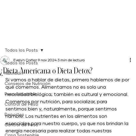
Todos los Posts
Evelyn Cortez
9 nov 2024
3 min de lectura
Todos los Posts
¿Dieta Americana o Dieta Detox?
Nutrición
Si vamos a hablar de dietas, primero hablemos de por 
Consejos de Nutrición
qué comemos. Alimentarnos no es solo una 
Peso Saludable
necesidad biológica; también es cultural y emocional. 
Comemos por nutrición, para socializar, para 
Control de Peso
sentirnos bien y, naturalmente, porque sentimos 
Deportes
hambre. Los nutrientes en los alimentos son 
esenciales para nuestro cuerpo, ya que nos brindan la 
Control de Peso
energía necesaria para realizar todas nuestras 
Casa Sostenible