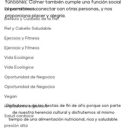
funciones. Comer también cumple una función social 
al permitirnos conectar con otras personas, y nos 
Emprendimiento
proporciona placer y alegría.
Belleza y Cuidado de la Piel
Piel y Cabello Saludable
Ejercicio y Fitness
Ejercicio y Fitness
Vida Ecológica
Vida Ecológica
Oportunidad de Negocios
Oportunidad de Negocios
Vegan
Disfrutemos de las fiestas de fin de año porque son parte 
limpiadores orgánicos
de nuestra herencia cultural y disfrutemos al mismo 
Salud cardiaca
tiempo de una alimentación nutricional, rica y saludable. 
presión alta