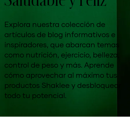
Explora nuestra colección de
artículos de blog informativos e
inspiradores, que abarcan temas
como nutrición, ejercicio, belleza,
control de peso y más. Aprende
cómo aprovechar al máximo tus
productos Shaklee y desbloquear
todo tu potencial.