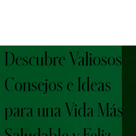
Descubre Valiosos
Consejos e Ideas
para una Vida Más
Saludable y Feliz