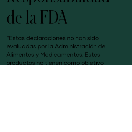
Responsabilidad
de la FDA
*Estas declaraciones no han sido
evaluadas por la Administración de
Alimentos y Medicamentos. Estos
productos no tienen como objetivo
diagnosticar, tratar, curar o prevenir
ninguna enfermedad. Los resultados
individuales pueden variar.
Derechos de autor © 2023
MyWellnessLatino.com. Todos los