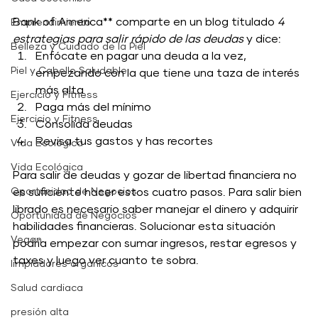
Bank of America** comparte en un blog titulado
 4 
Emprendimiento
estrategias para salir rápido de las deudas
 y dice:
Belleza y Cuidado de la Piel
Enfócate en pagar una deuda a la vez, 
Piel y Cabello Saludable
empezando con la que tiene una taza de interés 
más alta 
Ejercicio y Fitness
Paga más del mínimo 
Ejercicio y Fitness
Consolida deudas 
Revisa tus gastos y has recortes 
Vida Ecológica
Vida Ecológica
Para salir de deudas y gozar de libertad financiera no 
Oportunidad de Negocios
es suficiente hacer estos cuatro pasos. Para salir bien 
librado es necesario saber manejar el dinero y adquirir 
Oportunidad de Negocios
habilidades financieras. Solucionar esta situación 
Vegan
podría empezar con sumar ingresos, restar egresos y 
taxes y luego ver cuanto te sobra. 
limpiadores orgánicos
Salud cardiaca
presión alta