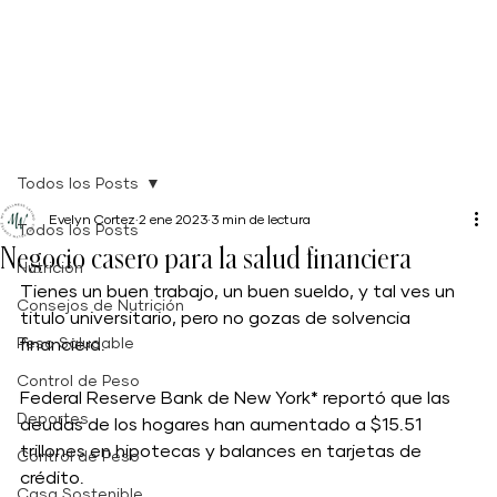
Todos los Posts
Evelyn Cortez
2 ene 2023
3 min de lectura
Todos los Posts
Negocio casero para la salud financiera
Nutrición
Tienes un buen trabajo, un buen sueldo, y tal ves un 
Consejos de Nutrición
titulo universitario, pero no gozas de solvencia 
Peso Saludable
financiera. 
Control de Peso
Federal Reserve Bank de New York* reportó que las 
Deportes
deudas de los hogares han aumentado a $15.51 
trillones en hipotecas y balances en tarjetas de 
Control de Peso
crédito.
Casa Sostenible