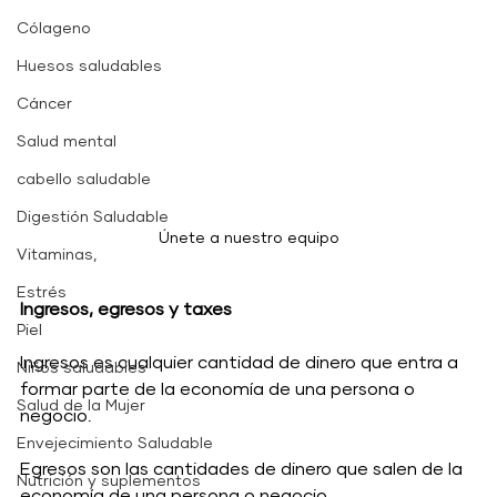
Cólageno
Huesos saludables
Cáncer
Salud mental
cabello saludable
Digestión Saludable
Únete a nuestro equipo
Vitaminas,
Estrés
Ingresos, egresos y taxes
Piel
Ingresos es cualquier cantidad de dinero que entra a 
Niños saludables
formar parte de la economía de una persona o 
Salud de la Mujer
negocio.
Envejecimiento Saludable
Egresos son las cantidades de dinero que salen de la 
Nutrición y suplementos
economía de una persona o negocio.