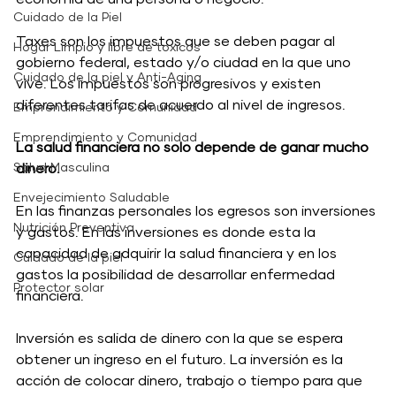
Cuidado de la Piel
Taxes son los impuestos que se deben pagar al 
Hogar Limpio y libre de toxicos
gobierno federal, estado y/o ciudad en la que uno 
Cuidado de la piel y Anti-Aging
vive. Los impuestos son progresivos y existen 
diferentes tarifas de acuerdo al nivel de ingresos.
Emprendimiento y Comunidad
Emprendimiento y Comunidad
La salud financiera no solo depende de ganar mucho 
dinero.
Salud Masculina
Envejecimiento Saludable
En las finanzas personales los egresos son inversiones 
Nutrición Preventiva
y gastos. En las inversiones es donde esta la 
capacidad de adquirir la salud financiera y en los 
Cuidado de la piel
gastos la posibilidad de desarrollar enfermedad 
Protector solar
financiera. 
Inversión es salida de dinero con la que se espera 
obtener un ingreso en el futuro. La inversión es la 
acción de colocar dinero, trabajo o tiempo para que 