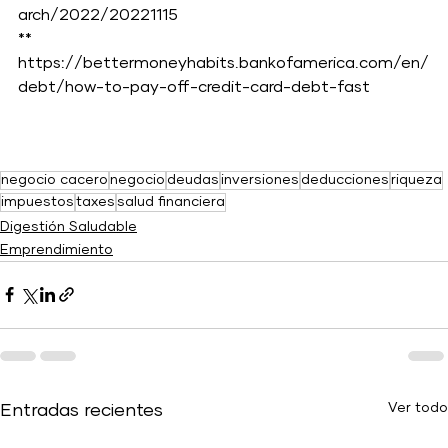
arch/2022/20221115
** 
https://bettermoneyhabits.bankofamerica.com/en/
debt/how-to-pay-off-credit-card-debt-fast
negocio cacero
negocio
deudas
inversiones
deducciones
riqueza
impuestos
taxes
salud financiera
Digestión Saludable
Emprendimiento
Ver todo
Entradas recientes