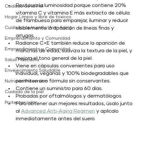
Restaura la luminosidad porque contiene 20% 
Cuidado de la Piel
vitamina C y vitamina E más extracto de célula 
Hogar Limpio y libre de toxicos
de frambuesa para emparejar, iluminar y reducir 
visiblemente la aparición de líneas finas y 
Cuidado de la piel y Anti-Aging
arrugas. 
Emprendimiento y Comunidad
Radiance C+E también reduce la aparición de 
Emprendimiento y Comunidad
manchas de edad, suaviza la textura de la piel, y 
mejora el tono general de la piel. 
Salud Masculina
Viene en cápsulas convenientes para uso 
Envejecimiento Saludable
individual, veganas y 100% biodegradables que 
permiten una fórmula sin conservantes. 
Nutrición Preventiva
Contiene un suministro para 60 días.
Cuidado de la piel
Probadas por oftalmólogos y dermatólogos
Protector solar
Para obtener aun mejores resultados, úsalo junto 
al 
Advanced Anti-Aging Regimen
 y aplícalo 
inmediatamente antes del suero