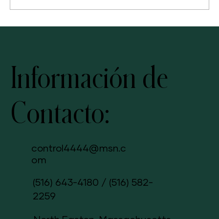
Información de
Contacto:
control4444@msn.c
om
(516) 643-4180
/
(516) 582-
2259