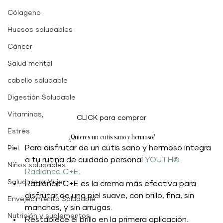
Cólageno
Huesos saludables
Cáncer
Salud mental
cabello saludable
Digestión Saludable
Vitaminas,
CLICK para comprar
Estrés
¿Quieres un cutis sano y hermoso?
Para disfrutar de un cutis sano y hermoso integra 
Piel
a tu rutina de cuidado personal 
YOUTH® 
Niños saludables
Radiance C+E
.  
Salud de la Mujer
Radiance C+E es la crema más efectiva para 
disfrutar de una piel suave, con brillo, fina, sin 
Envejecimiento Saludable
manchas, y sin arrugas. 
Nutrición y suplementos
Restablece el brillo en la primera aplicación. 