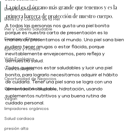
La piel es el órgano más grande que tenemos y es la 
Emprendimiento
primera barrera de protección de nuestro cuerpo. 
Belleza y Cuidado de la Piel
A todas las personas nos gusta una piel bonita 
Piel y Cabello Saludable
porque es nuestra carta de presentación es la 
Ejercicio y Fitness
manera de presentarnos al mundo. Una piel sana bien 
pudiera tener arrugas o estar flácida, porque 
Ejercicio y Fitness
inevitablemente envejecemos, pero refleja y 
Vida Ecológica
demuestra salud. 
Todos queremos estar saludables y lucir una piel 
Vida Ecológica
bonita, para lograrlo necesitamos adquirir el hábito 
Oportunidad de Negocios
de cuidarla. Tener una piel sana se logra con una 
alimentación saludable, hidratación, usando 
Oportunidad de Negocios
suplementos nutritivos y una buena rutina de 
Vegan
cuidado personal. 
limpiadores orgánicos
Salud cardiaca
presión alta