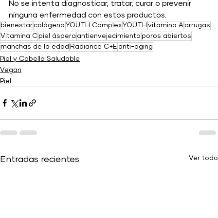
No se intenta diagnosticar, tratar, curar o prevenir 
ninguna enfermedad con estos productos.
bienestar
colágeno
YOUTH Complex
YOUTH
vitamina A
arrugas
Vitamina C
piel áspera
antienvejecimiento
poros abiertos
manchas de la edad
Radiance C+E
anti-aging
Piel y Cabello Saludable
Vegan
Piel
Ver todo
Entradas recientes