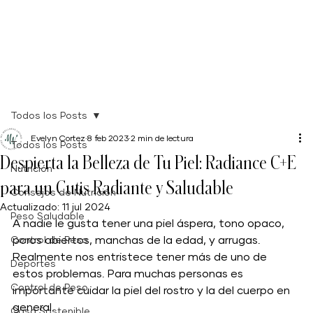
Todos los Posts
Evelyn Cortez
8 feb 2023
2 min de lectura
Todos los Posts
Despierta la Belleza de Tu Piel: Radiance C+E
Nutrición
para un Cutis Radiante y Saludable
Consejos de Nutrición
Actualizado:
11 jul 2024
Peso Saludable
A nadie le gusta tener una piel áspera, tono opaco, 
poros abiertos, manchas de la edad, y arrugas. 
Control de Peso
Realmente nos entristece tener más de uno de 
Deportes
estos problemas. Para muchas personas es 
Control de Peso
importante cuidar la piel del rostro y la del cuerpo en 
general. 
Casa Sostenible