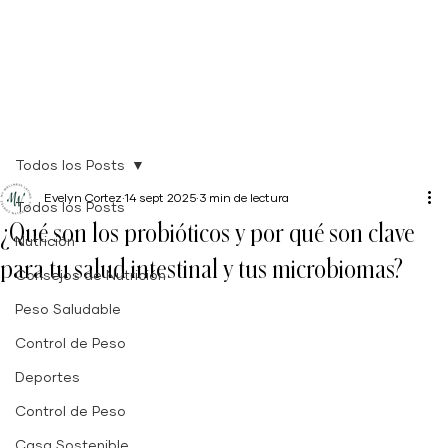
Todos los Posts
Evelyn Cortez
14 sept 2025
3 min de lectura
Todos los Posts
¿Qué son los probióticos y por qué son clave
Nutrición
para tu salud intestinal y tus microbiomas?
Consejos de Nutrición
Peso Saludable
Control de Peso
Deportes
Control de Peso
Casa Sostenible