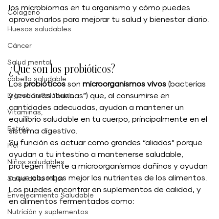
los microbiomas en tu organismo y cómo puedes 
Cólageno
aprovecharlos para mejorar tu salud y bienestar diario.
Huesos saludables
Cáncer
Salud mental
¿Qué son los probióticos?
cabello saludable
Los 
probióticos
 son 
microorganismos vivos
 (bacterias 
y levaduras “buenas”) que, al consumirse en 
Digestión Saludable
cantidades adecuadas, ayudan a mantener un 
Vitaminas,
equilibrio saludable en tu cuerpo, principalmente en el 
Estrés
sistema digestivo.
Su función es actuar como grandes “aliados” porque 
Piel
ayudan a tu intestino a mantenerse saludable, 
Niños saludables
protegen frente a microorganismos dañinos y ayudan 
a que absorbas mejor los nutrientes de los alimentos.
Salud de la Mujer
Los puedes encontrar en suplementos de calidad, y 
Envejecimiento Saludable
en alimentos fermentados como:
Nutrición y suplementos