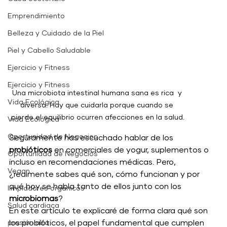
Emprendimiento
Belleza y Cuidado de la Piel
Piel y Cabello Saludable
Ejercicio y Fitness
Ejercicio y Fitness
Una microbiota intestinal humana sana es rica  y 
Vida Ecológica
diversa. Hay que cuidarla porque cuando se 
pierde el equilibrio ocurren afecciones en la salud.
Vida Ecológica
Oportunidad de Negocios
Seguramente has escuchado hablar de los 
probióticos
 en comerciales de yogur, suplementos o 
Oportunidad de Negocios
incluso en recomendaciones médicas. Pero, 
Vegan
¿realmente sabes qué son, cómo funcionan y por 
qué hoy se habla tanto de ellos junto con los 
limpiadores orgánicos
microbiomas
?
Salud cardiaca
En este artículo te explicaré de forma clara qué son 
los probióticos, el papel fundamental que cumplen 
presión alta